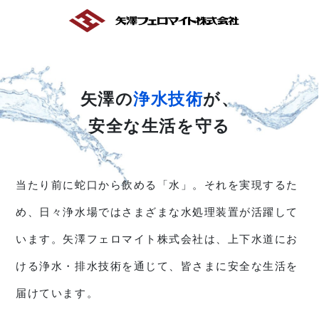
コ
ン
テ
ン
ツ
へ
矢澤の
浄水技術
が、
ス
キ
安全な生活を守る
ッ
プ
当たり前に蛇口から飲める「水」。それを実現するた
め、日々浄水場ではさまざまな水処理装置が活躍して
います。矢澤フェロマイト株式会社は、上下水道にお
ける浄水・排水技術を通じて、皆さまに安全な生活を
届けています。